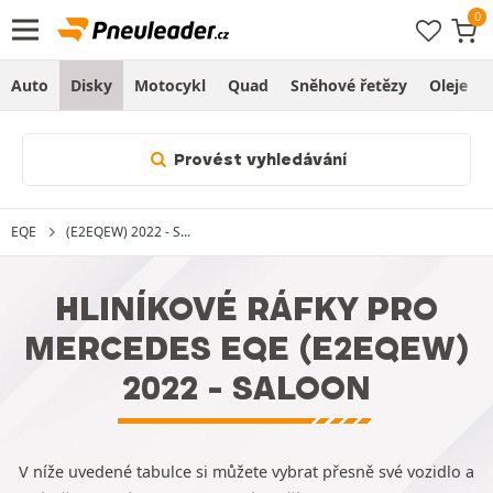
Auto
Disky
Motocykl
Quad
Sněhové řetězy
Oleje
Provést vyhledávání
EQE
(E2EQEW) 2022 - S...
HLINÍKOVÉ RÁFKY PRO
MERCEDES EQE (E2EQEW)
2022 - SALOON
V níže uvedené tabulce si můžete vybrat přesně své vozidlo a