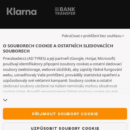
Pokračovat v prohlížení bez souhlasu >
O SOUBORECH COOKIE A OSTATNÍCH SLEDOVACÍCH
SOUBORECH
Pneuleader.cz (AD TYRES) a její partneři (Google, Hotjar, Microsoft)
používají identifikátory připojení (soubory cookie) a ostatní sledovací
soubory (webstorage, webové úložiště), aby zajistily řádné fungování
webu, usnadňovaly Vaše prohlížení, prováděly statistická opatření a
uzpůsobovaly své reklamní kampaně. Soubory cookie a ostatní
sledovací soubory uložené na Vašem terminálu mohou obsahovat
osobní údaje. Rovněž neumisťujeme žádné soubory cookie ani jiné
sledovací soubory bez Vašeho svobodného a informovaného souhlasu,
vyjma těch, které jsou nezbytné pro fungování webu. Vaši volbu
uchováváme po dobu 6 měsíců. Svůj souhlas můžete kdykoliv odvolat
na
stránce souborů cookie a ostatních sledovacích souborů
. Můžete se
PŘIJMOUT SOUBORY COOKIE
rozhodnout, že budete pokračovat v prohlížení, aniž byste přijali
ukládání souborů cookie nebo jiných sledovacích souborů. Toto
UZPŮSOBIT SOUBORY COOKIE