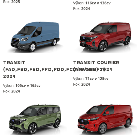
Rok:
2025
Výkon:
116cv v 136cv
Rok:
2024
TRANSIT
TRANSIT COURIER
(FAD,FBD,FED,FFD,FDD,FCD/FACELIFT)
(N1P/N3P) 2024
2024
Výkon:
71cv v 125cv
Rok:
2024
Výkon:
105cv v 165cv
Rok:
2024