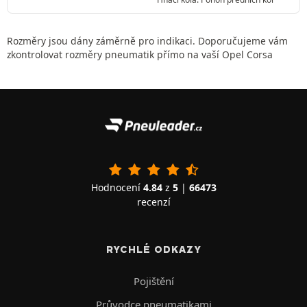
Rozměry jsou dány záměrně pro indikaci. Doporučujeme vám
zkontrolovat rozměry pneumatik přímo na vaší Opel Corsa
Hodnocení
4.84
z
5
|
66473
recenzí
RYCHLÉ ODKAZY
Pojištění
Průvodce pneumatikami