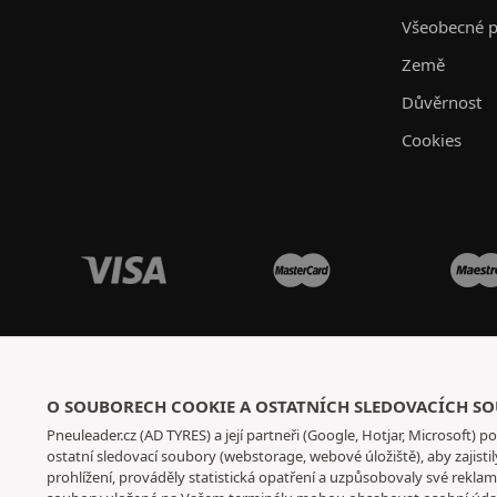
Všeobecné p
Země
Důvěrnost
Cookies
O SOUBORECH COOKIE A OSTATNÍCH SLEDOVACÍCH S
Pneuleader.cz (AD TYRES) a její partneři (Google, Hotjar, Microsoft) po
ostatní sledovací soubory (webstorage, webové úložiště), aby zajis
prohlížení, prováděly statistická opatření a uzpůsobovaly své rekla