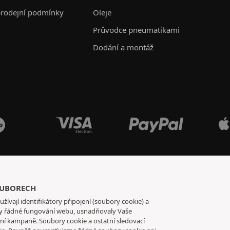
rodejní podmínky
Oleje
Průvodce pneumatikami
Dodání a montáž
OUBORECH
užívají identifikátory připojení (soubory cookie) a
tily řádné fungování webu, usnadňovaly Vaše
mní kampaně. Soubory cookie a ostatní sledovací