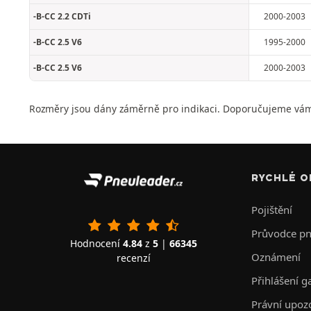
-B-CC 2.2 CDTi
2000-2003
-B-CC 2.5 V6
1995-2000
-B-CC 2.5 V6
2000-2003
Rozměry jsou dány záměrně pro indikaci. Doporučujeme vám
RYCHLÉ O
Pojištění
Průvodce p
Hodnocení
4.84
z
5
|
66345
Oznámení
recenzí
Přihlášení g
Právní upoz