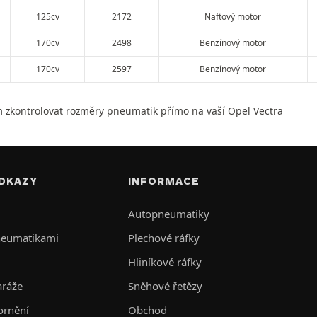
125cv
2172
Naftový motor
170cv
2498
Benzínový motor
170cv
2597
Benzínový motor
 zkontrolovat rozměry pneumatik přímo na vaší Opel Vectra
DKAZY
INFORMACE
Autopneumatiky
neumatikami
Plechové ráfky
Hliníkové ráfky
aráže
Sněhové řetězy
ornění
Obchod