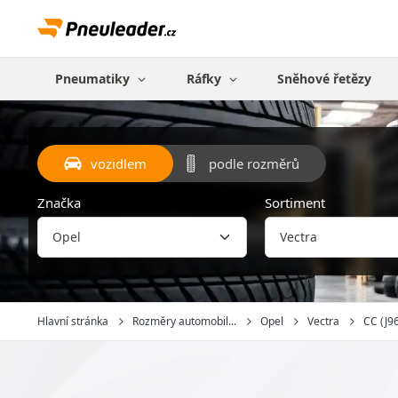
Pneumatiky
Ráfky
Sněhové řetězy
vozidlem
podle rozměrů
Značka
Sortiment
Hlavní stránka
Rozměry automobil...
Opel
Vectra
CC (J96