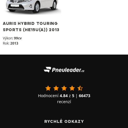
AURIS HYBRID TOURING
SPORTS (HE15U(A)) 2013
Výkon:
99cv
Rok:
2013
Hodnocení
4.84
z
5
|
66473
recenzí
RYCHLÉ ODKAZY