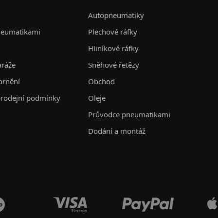
Autopneumatiky
neumatikami
Plechové ráfky
Hliníkové ráfky
aráže
Sněhové řetězy
ornění
Obchod
rodejní podmínky
Oleje
Průvodce pneumatikami
Dodání a montáž