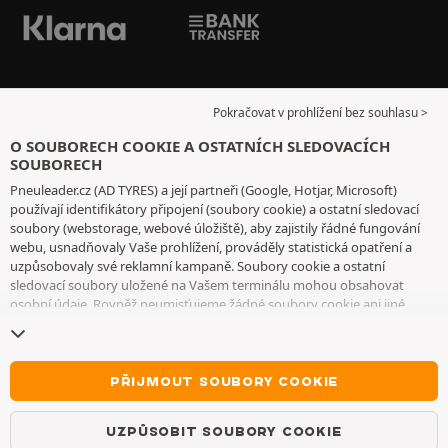
Pokračovat v prohlížení bez souhlasu >
O SOUBORECH COOKIE A OSTATNÍCH SLEDOVACÍCH
SOUBORECH
Pneuleader.cz (AD TYRES) a její partneři (Google, Hotjar, Microsoft)
používají identifikátory připojení (soubory cookie) a ostatní sledovací
soubory (webstorage, webové úložiště), aby zajistily řádné fungování
webu, usnadňovaly Vaše prohlížení, prováděly statistická opatření a
uzpůsobovaly své reklamní kampaně. Soubory cookie a ostatní
sledovací soubory uložené na Vašem terminálu mohou obsahovat
osobní údaje. Rovněž neumisťujeme žádné soubory cookie ani jiné
sledovací soubory bez Vašeho svobodného a informovaného souhlasu,
vyjma těch, které jsou nezbytné pro fungování webu. Vaši volbu
uchováváme po dobu 6 měsíců. Svůj souhlas můžete kdykoliv odvolat
na
stránce souborů cookie a ostatních sledovacích souborů
. Můžete se
PŘIJMOUT SOUBORY COOKIE
rozhodnout, že budete pokračovat v prohlížení, aniž byste přijali
ukládání souborů cookie nebo jiných sledovacích souborů. Toto
UZPŮSOBIT SOUBORY COOKIE
odmítnutí nebrání přístupu ke službám AD TYRES. Pro bližší informace