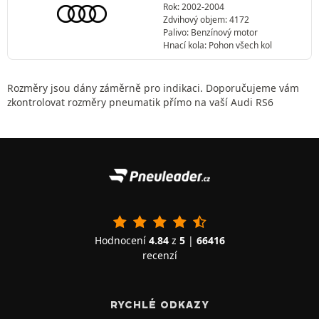
Rok: 2002-2004
Zdvihový objem: 4172
Palivo: Benzínový motor
Hnací kola: Pohon všech kol
Rozměry jsou dány záměrně pro indikaci. Doporučujeme vám
zkontrolovat rozměry pneumatik přímo na vaší Audi RS6
Hodnocení
4.84
z
5
|
66416
recenzí
RYCHLÉ ODKAZY