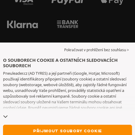
Pokračovat v prohlížení bez souhlasu >
O SOUBORECH COOKIE A OSTATNÍCH SLEDOVACÍCH
SOUBORECH
Pneuleader.cz (AD TYRES) a její partneři (Google, Hotjar, Microsoft)
používají identifikátory připojení (soubory cookie) a ostatní sledovací
soubory (webstorage, webové úložiště), aby zajistily řádné fungování
webu, usnadňovaly Vaše prohlížení, prováděly statistická opatření a
uzpůsobovaly své reklamní kampaně. Soubory cookie a ostatní
sledovací soubory uložené na Vašem terminálu mohou obsahovat
osobní údaje. Rovněž neumisťujeme žádné soubory cookie ani jiné
sledovací soubory bez Vašeho svobodného a informovaného souhlasu,
vyjma těch, které jsou nezbytné pro fungování webu. Vaši volbu
uchováváme po dobu 6 měsíců. Svůj souhlas můžete kdykoliv odvolat
na
stránce souborů cookie a ostatních sledovacích souborů
. Můžete se
PŘIJMOUT SOUBORY COOKIE