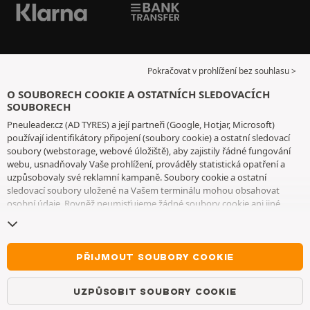
Pokračovat v prohlížení bez souhlasu >
O SOUBORECH COOKIE A OSTATNÍCH SLEDOVACÍCH
SOUBORECH
Pneuleader.cz (AD TYRES) a její partneři (Google, Hotjar, Microsoft)
používají identifikátory připojení (soubory cookie) a ostatní sledovací
soubory (webstorage, webové úložiště), aby zajistily řádné fungování
webu, usnadňovaly Vaše prohlížení, prováděly statistická opatření a
uzpůsobovaly své reklamní kampaně. Soubory cookie a ostatní
sledovací soubory uložené na Vašem terminálu mohou obsahovat
osobní údaje. Rovněž neumisťujeme žádné soubory cookie ani jiné
sledovací soubory bez Vašeho svobodného a informovaného souhlasu,
vyjma těch, které jsou nezbytné pro fungování webu. Vaši volbu
uchováváme po dobu 6 měsíců. Svůj souhlas můžete kdykoliv odvolat
na
stránce souborů cookie a ostatních sledovacích souborů
. Můžete se
PŘIJMOUT SOUBORY COOKIE
rozhodnout, že budete pokračovat v prohlížení, aniž byste přijali
ukládání souborů cookie nebo jiných sledovacích souborů. Toto
UZPŮSOBIT SOUBORY COOKIE
odmítnutí nebrání přístupu ke službám AD TYRES. Pro bližší informace
Vás vyzýváme, abyste si prostudovali
stránku souborů cookie a