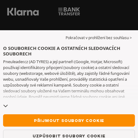
Pokračovat v prohlížení bez souhlasu >
O SOUBORECH COOKIE A OSTATNÍCH SLEDOVACÍCH
SOUBORECH
Pneuleader.cz (AD TYRES) a její partneři (Google, Hotjar, Microsoft)
používají identifikátory připojení (soubory cookie) a ostatní sledovací
soubory (webstorage, webové úložiště), aby zajistily řádné fungování
webu, usnadňovaly Vaše prohlížení, prováděly statistická opatření a
uzpůsobovaly své reklamní kampaně. Soubory cookie a ostatní
sledovací soubory uložené na Vašem terminálu mohou obsahovat
osobní údaje. Rovněž neumisťujeme žádné soubory cookie ani jiné
sledovací soubory bez Vašeho svobodného a informovaného souhlasu,
vyjma těch, které jsou nezbytné pro fungování webu. Vaši volbu
uchováváme po dobu 6 měsíců. Svůj souhlas můžete kdykoliv odvolat
na
stránce souborů cookie a ostatních sledovacích souborů
. Můžete se
PŘIJMOUT SOUBORY COOKIE
rozhodnout, že budete pokračovat v prohlížení, aniž byste přijali
ukládání souborů cookie nebo jiných sledovacích souborů. Toto
UZPŮSOBIT SOUBORY COOKIE
odmítnutí nebrání přístupu ke službám AD TYRES. Pro bližší informace