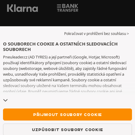
Pokračovat v prohlížení bez souhlasu >
O SOUBORECH COOKIE A OSTATNÍCH SLEDOVACÍCH
SOUBORECH
Pneuleader.cz (AD TYRES) a její partneři (Google, Hotjar, Microsoft)
používají identifikátory připojení (soubory cookie) a ostatní sledovací
soubory (webstorage, webové úložiště), aby zajistily řádné fungování
webu, usnadňovaly Vaše prohlížení, prováděly statistická opatření a
uzpůsobovaly své reklamní kampaně. Soubory cookie a ostatní
sledovací soubory uložené na Vašem terminálu mohou obsahovat
osobní údaje. Rovněž neumisťujeme žádné soubory cookie ani jiné
sledovací soubory bez Vašeho svobodného a informovaného souhlasu,
vyjma těch, které jsou nezbytné pro fungování webu. Vaši volbu
uchováváme po dobu 6 měsíců. Svůj souhlas můžete kdykoliv odvolat
na
stránce souborů cookie a ostatních sledovacích souborů
. Můžete se
PŘIJMOUT SOUBORY COOKIE
rozhodnout, že budete pokračovat v prohlížení, aniž byste přijali
ukládání souborů cookie nebo jiných sledovacích souborů. Toto
UZPŮSOBIT SOUBORY COOKIE
odmítnutí nebrání přístupu ke službám AD TYRES. Pro bližší informace