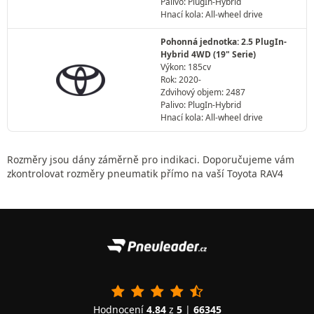
Palivo: PlugIn-Hybrid
Hnací kola: All-wheel drive
Pohonná jednotka: 2.5 PlugIn-
Hybrid 4WD (19" Serie)
Výkon: 185cv
Rok: 2020-
Zdvihový objem: 2487
Palivo: PlugIn-Hybrid
Hnací kola: All-wheel drive
Rozměry jsou dány záměrně pro indikaci. Doporučujeme vám
zkontrolovat rozměry pneumatik přímo na vaší Toyota RAV4
Hodnocení
4.84
z
5
|
66345