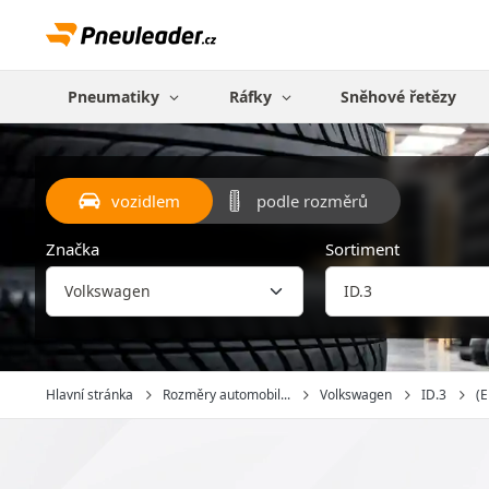
Pneumatiky
Ráfky
Sněhové řetězy
vozidlem
podle rozměrů
Značka
Sortiment
Hlavní stránka
Rozměry automobil...
Volkswagen
ID.3
(E