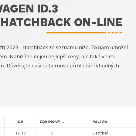
AGEN ID.3
- HATCHBACK ON-LINE
ift) 2023 - Hatchback ze seznamu níže. To nám umožní
m. Nabízíme nejen nejlepší ceny, ale také velmi
m. Důvěřujte naší odbornosti při hledání vhodných
CV
ZDVIHOVÝ OBJEM
PALIVO
121cv
0
Electrical