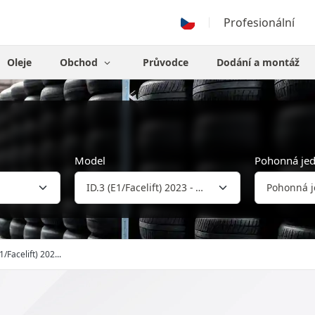
Profesionální
Oleje
Obchod
Průvodce
Dodání a montáž
Model
Pohonná je
1/Facelift) 202...