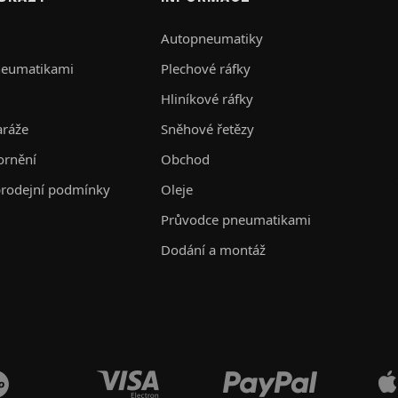
Autopneumatiky
neumatikami
Plechové ráfky
Hliníkové ráfky
aráže
Sněhové řetězy
ornění
Obchod
rodejní podmínky
Oleje
Průvodce pneumatikami
Dodání a montáž