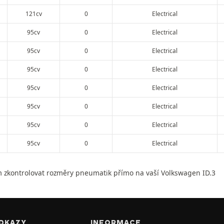
121cv
0
Electrical
95cv
0
Electrical
95cv
0
Electrical
95cv
0
Electrical
95cv
0
Electrical
95cv
0
Electrical
95cv
0
Electrical
95cv
0
Electrical
 zkontrolovat rozměry pneumatik přímo na vaší Volkswagen ID.3
DKAZY
INFORMACE