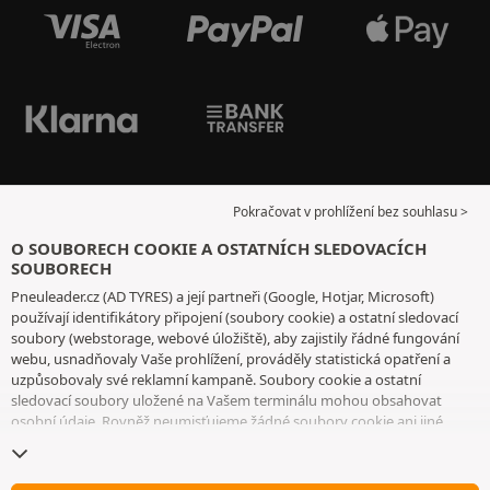
Pokračovat v prohlížení bez souhlasu >
O SOUBORECH COOKIE A OSTATNÍCH SLEDOVACÍCH
SOUBORECH
Pneuleader.cz (AD TYRES) a její partneři (Google, Hotjar, Microsoft)
používají identifikátory připojení (soubory cookie) a ostatní sledovací
soubory (webstorage, webové úložiště), aby zajistily řádné fungování
webu, usnadňovaly Vaše prohlížení, prováděly statistická opatření a
uzpůsobovaly své reklamní kampaně. Soubory cookie a ostatní
sledovací soubory uložené na Vašem terminálu mohou obsahovat
osobní údaje. Rovněž neumisťujeme žádné soubory cookie ani jiné
sledovací soubory bez Vašeho svobodného a informovaného souhlasu,
vyjma těch, které jsou nezbytné pro fungování webu. Vaši volbu
uchováváme po dobu 6 měsíců. Svůj souhlas můžete kdykoliv odvolat